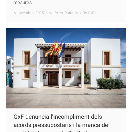
mesures…
6 novembre, 2025
Notícies
,
Portada
By
GxF
GxF denuncia l’incompliment dels
acords pressupostaris i la manca de