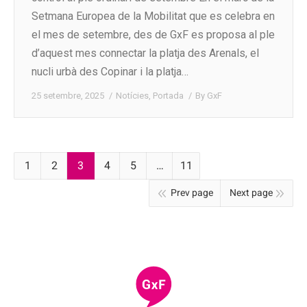
Setmana Europea de la Mobilitat que es celebra en
el mes de setembre, des de GxF es proposa al ple
d’aquest mes connectar la platja des Arenals, el
nucli urbà des Copinar i la platja…
25 setembre, 2025
Notícies
,
Portada
By
GxF
1
2
3
4
5
…
11
Prev page
Next page