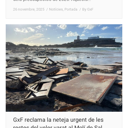
26 novembre, 2025
Notícies
,
Portada
By
GxF
GxF reclama la neteja urgent de les
restes del veler varat al Molí de Sal