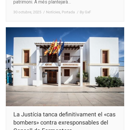
patrimoni. A més plantejarà…
30 octubre, 2025
Notícies
,
Portada
By
GxF
La Justícia tanca definitivament el «cas
bombers» contra exresponsables del