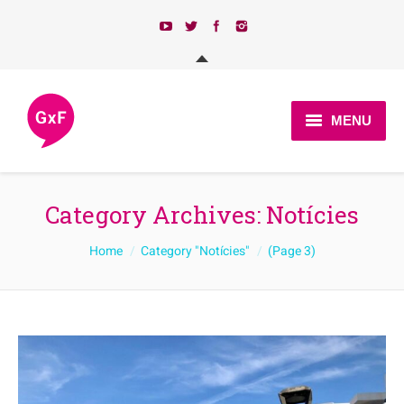
MENU
Qui som?
Category Archives:
Notícies
Actualitat
You are here:
Home
Category "Notícies"
(Page 3)
Programa
Candidatures 2023
Afilia’t
Contacte