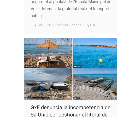
seguretat al pantalà de l’Escola Municipal de
Vela, defensar la gratuïtat real del transport
públic,…
30 juliol, 2026
Notícies
,
Portada
By
GxF
GxF denuncia la incompetència de
Sa Unió per gestionar el litoral de