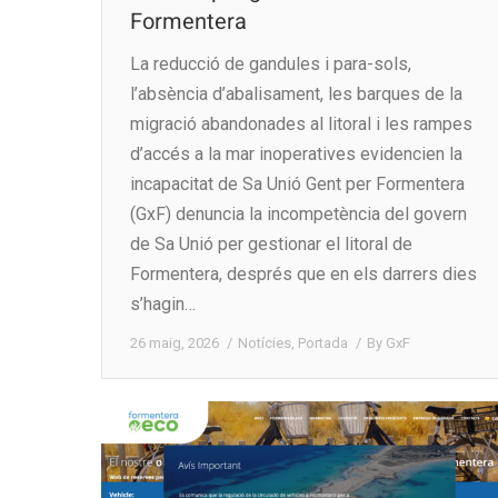
Formentera
La reducció de gandules i para-sols,
l’absència d’abalisament, les barques de la
migració abandonades al litoral i les rampes
d’accés a la mar inoperatives evidencien la
incapacitat de Sa Unió Gent per Formentera
(GxF) denuncia la incompetència del govern
de Sa Unió per gestionar el litoral de
Formentera, després que en els darrers dies
s’hagin…
26 maig, 2026
Notícies
,
Portada
By
GxF