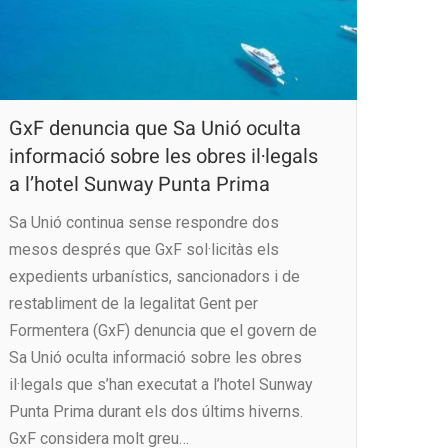
GxF denuncia que Sa Unió oculta
informació sobre les obres il·legals
a l’hotel Sunway Punta Prima
Sa Unió continua sense respondre dos
mesos després que GxF sol·licitàs els
expedients urbanístics, sancionadors i de
restabliment de la legalitat Gent per
Formentera (GxF) denuncia que el govern de
Sa Unió oculta informació sobre les obres
il·legals que s’han executat a l’hotel Sunway
Punta Prima durant els dos últims hiverns.
GxF considera molt greu…