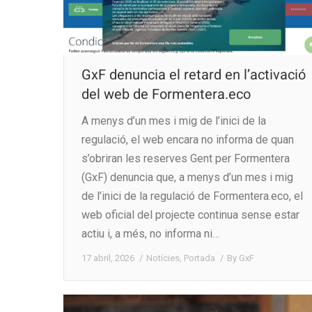
GxF denuncia el retard en l’activació
del web de Formentera.eco
A menys d’un mes i mig de l’inici de la
regulació, el web encara no informa de quan
s’obriran les reserves Gent per Formentera
(GxF) denuncia que, a menys d’un mes i mig
de l’inici de la regulació de Formentera.eco, el
web oficial del projecte continua sense estar
actiu i, a més, no informa ni…
17 abril, 2026
Notícies
,
Portada
By
GxF