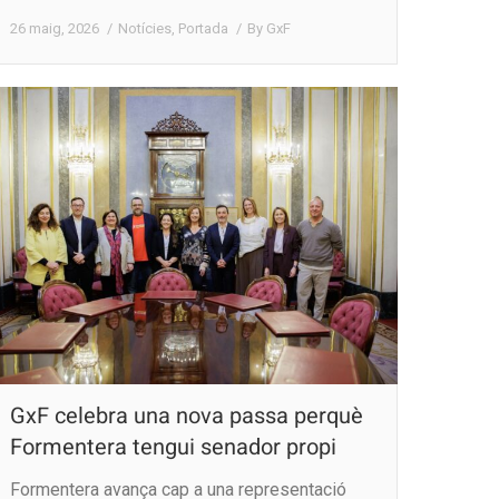
26 maig, 2026
Notícies
,
Portada
By
GxF
GxF celebra una nova passa perquè
Formentera tengui senador propi
Formentera avança cap a una representació