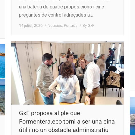
una bateria de quatre proposicions i cinc
preguntes de control adreçades a…
14 juliol, 2026
Notícies
,
Portada
By
GxF
GxF proposa al ple que
Formentera.eco torni a ser una eina
útil i no un obstacle administratiu