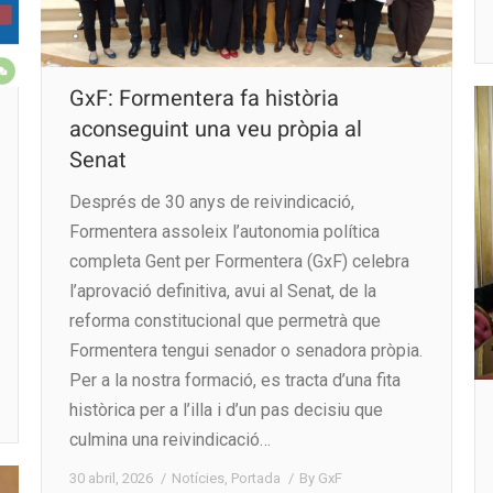
GxF: Formentera fa història
aconseguint una veu pròpia al
Senat
Després de 30 anys de reivindicació,
Formentera assoleix l’autonomia política
completa Gent per Formentera (GxF) celebra
l’aprovació definitiva, avui al Senat, de la
reforma constitucional que permetrà que
Formentera tengui senador o senadora pròpia.
Per a la nostra formació, es tracta d’una fita
històrica per a l’illa i d’un pas decisiu que
culmina una reivindicació…
30 abril, 2026
Notícies
,
Portada
By
GxF