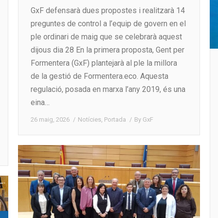
GxF defensarà dues propostes i realitzarà 14
preguntes de control a l’equip de govern en el
ple ordinari de maig que se celebrarà aquest
dijous dia 28 En la primera proposta, Gent per
Formentera (GxF) plantejarà al ple la millora
de la gestió de Formentera.eco. Aquesta
regulació, posada en marxa l’any 2019, és una
eina…
26 maig, 2026
Notícies
,
Portada
By
GxF