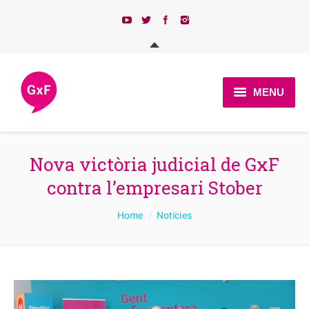
MENU
Qui som?
Nova victòria judicial de GxF
Actualitat
contra l’empresari Stober
Programa
You are here:
Home
Notícies
Candidatures 2023
Afilia’t
Contacte