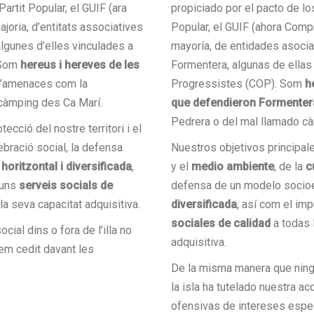
Partit Popular, el GUIF (ara
propiciado por el pacto de lo
oria, d’entitats associatives
Popular, el GUIF (ahora Com
 algunes d’elles vinculades a
mayoría, de entidades asociat
 Som
hereus i hereves de les
Formentera, algunas de ellas 
’amenaces com la
Progressistes (COP). Som
h
càmping des Ca Marí.
que defendieron Formenter
Pedrera o del mal llamado c
ecció del nostre territori i el
bració social, la defensa
Nuestros objetivos principale
oritzontal i diversificada
,
y el
medio ambiente
, de la
c
 uns
serveis socials de
defensa de un modelo soci
a seva capacitat adquisitiva.
diversificada
, así com el im
sociales de calidad
a todas 
ial dins o fora de l’illa no
adquisitiva.
hem cedit davant les
De la misma manera que ningú
la isla ha tutelado nuestra 
ofensivas de intereses espec