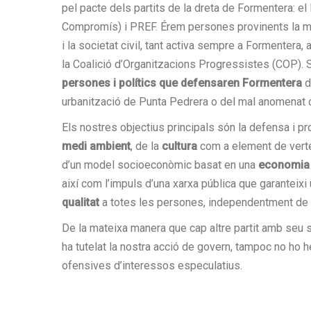
pel pacte dels partits de la dreta de Formentera: el 
Compromís) i PREF. Érem persones provinents la maj
i la societat civil, tant activa sempre a Formentera,
la Coalició d’Organitzacions Progressistes (COP).
persones i polítics que defensaren Formentera
d
urbanització de Punta Pedrera o del mal anomenat 
Els nostres objectius principals són la defensa i prot
medi ambient
, de la
cultura
com a element de verte
d’un model socioeconòmic basat en una
economia h
així com l’impuls d’una xarxa pública que garanteixi
qualitat
a totes les persones, independentment de l
De la mateixa manera que cap altre partit amb seu soc
ha tutelat la nostra acció de govern, tampoc no ho 
ofensives d’interessos especulatius.