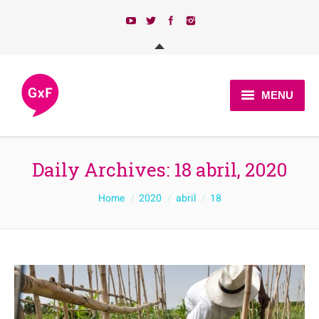
MENU
Qui som?
Daily Archives:
18 abril, 2020
Actualitat
You are here:
Home
2020
abril
18
Programa
Candidatures 2023
Afilia’t
Contacte