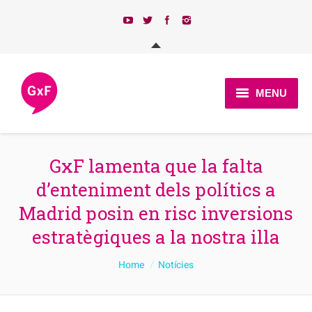
MENU
Qui som?
GxF lamenta que la falta
Actualitat
d’enteniment dels polítics a
Programa
Madrid posin en risc inversions
Candidatures 2023
estratègiques a la nostra illa
Afilia’t
You are here:
Home
Notícies
Contacte