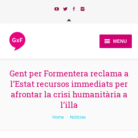
MENU
Qui som?
Gent per Formentera reclama a
Actualitat
l’Estat recursos immediats per
Programa
afrontar la crisi humanitària a
Candidatures 2023
l’illa
Afilia’t
You are here:
Home
Notícies
Contacte