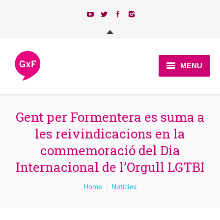
MENU
Qui som?
Gent per Formentera es suma a
Actualitat
les reivindicacions en la
Programa
commemoració del Dia
Candidatures 2023
Internacional de l’Orgull LGTBI
Afilia’t
You are here:
Home
Notícies
Contacte