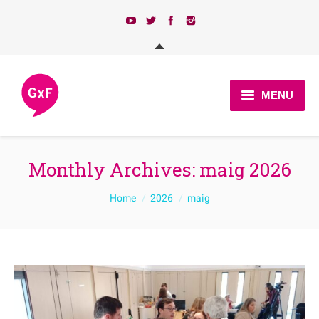
MENU
Qui som?
Monthly Archives:
maig 2026
Actualitat
You are here:
Home
2026
maig
Programa
Candidatures 2023
Afilia’t
Contacte