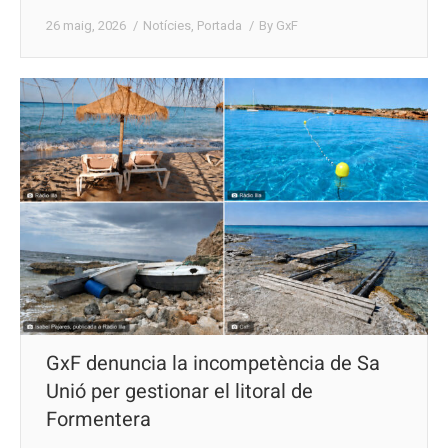
26 maig, 2026
Notícies
,
Portada
By
GxF
GxF denuncia la incompetència de Sa
Unió per gestionar el litoral de
Formentera