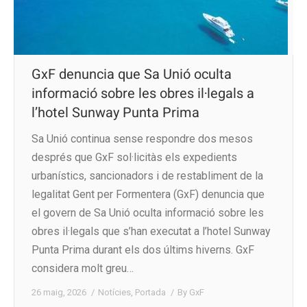
GxF denuncia que Sa Unió oculta
informació sobre les obres il·legals a
l’hotel Sunway Punta Prima
Sa Unió continua sense respondre dos mesos
després que GxF sol·licitàs els expedients
urbanístics, sancionadors i de restabliment de la
legalitat Gent per Formentera (GxF) denuncia que
el govern de Sa Unió oculta informació sobre les
obres il·legals que s’han executat a l’hotel Sunway
Punta Prima durant els dos últims hiverns. GxF
considera molt greu…
26 maig, 2026
Notícies
,
Portada
By
GxF