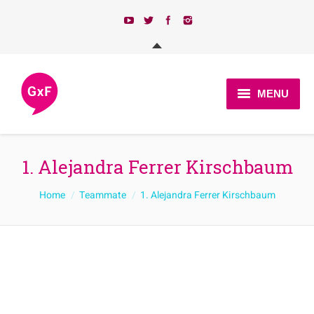
MENU
Qui som?
1. Alejandra Ferrer Kirschbaum
Actualitat
You are here:
Home
Teammate
1. Alejandra Ferrer Kirschbaum
Programa
Candidatures 2023
Afilia’t
Contacte